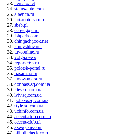
nemalo.net
status-auto.com
s-bench.ru
hot-motors.com
sbsb.pl
ecoveggie.ru
fshparis.com
chingachgook.net
kamyshlov.net
tuvaonline.ru
volga.news
reporter63.ru
polotsk-portal.ru
riasamara.ru
time-samara.ru
donbass.sq.com.ua
kiev.sq.com.ua
lviv.sq.com.ua
poltava.sq.com.ua
style.sq.com.ua
uchinfo.com.ua
accent-club.com.ua
accent-club.pl
azwajcare.com
bijlibillcheck.com